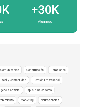
0K
+30K
as
Alumnos
Comunicación
Construcción
Estadística
Fiscal y Contabilidad
Gestión Empresarial
ligencia Artificial
Kpi's e Indicadores
tenimiento
Marketing
Neurociencias