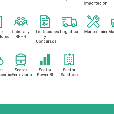
Importación
 e
Laboral y
Licitaciones
Logística
Mantenimiento
Ma
dores
RRHH
y
Concursos
or
Sector
Sector
Sector
céutico
Ferroviario
Power BI
Sanitario