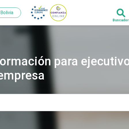
Bolivia
Bolivia
formación para ejecutivo
 empresa