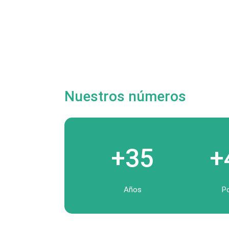
Nuestros números
+35
+
Años
P