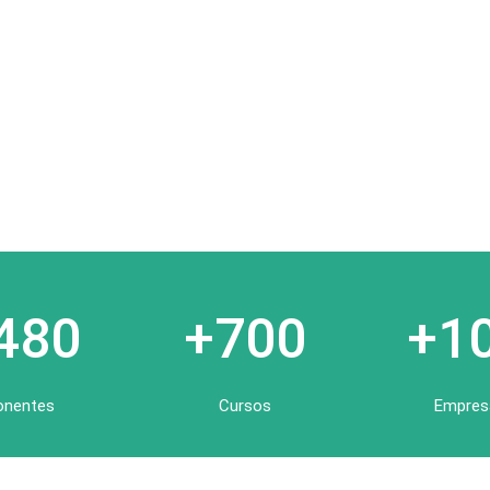
480
+700
+1
onentes
Cursos
Empres