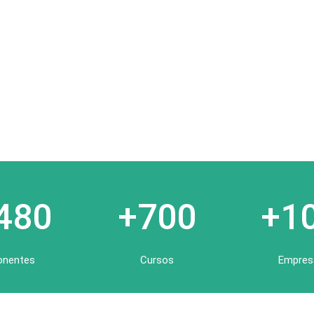
480
+700
+1
onentes
Cursos
Empres