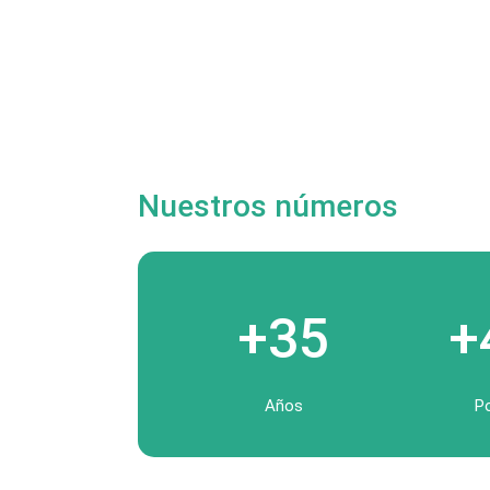
Nuestros números
+35
+
Años
P